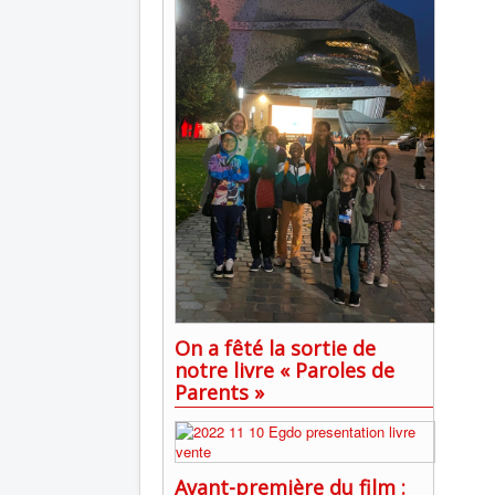
On a fêté la sortie de
notre livre « Paroles de
Parents »
Avant-première du film :