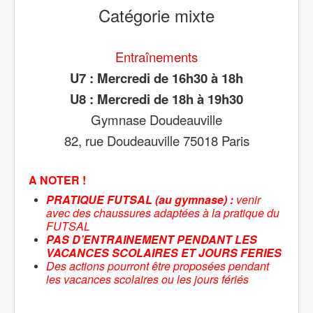
Catégorie mixte
Entraînements
U7 : Mercredi
d
e
16
h30
à
18h
U8 :
Mercredi
d
e
18
h
à
19h30
Gymnase Doudeauville
82, rue Doudeauville 75018 Paris
A NOTER !
PRATIQUE FUTSAL (au gymnase) :
venir
avec des
c
haussures adaptées à la pratique du
FUTSAL
PAS D’ENTRAINEMENT PENDANT LES
VACANCES SCOLAIRES ET JOURS FERIES
Des actions pourront être proposées pendant
les vacances scolaires ou les jours fériés