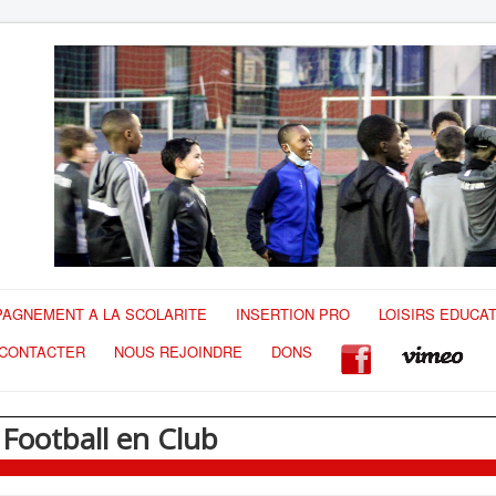
AGNEMENT A LA SCOLARITE
INSERTION PRO
LOISIRS EDUCAT
CONTACTER
NOUS REJOINDRE
DONS
 Football en Club