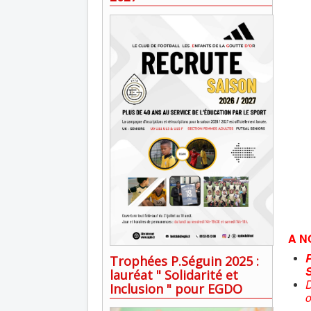
A N
Trophées P.Séguin 2025 :
lauréat " Solidarité et
D
Inclusion " pour EGDO
o