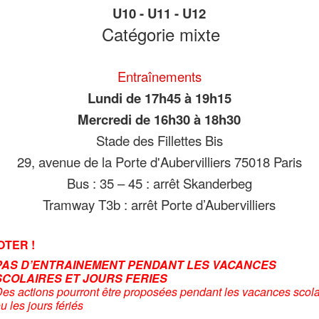
U10 - U11 - U12
Catégorie mixte
Entraînements
Lundi
d
e
17
h45
à
19h15
Mercredi
d
e
16
h30
à
18h30
Stade des Fillettes Bis
29, avenue de la Porte d'Aubervilliers 75018 Paris
Bus : 35 – 45 : arrêt Skanderbeg
Tramway T3b : arrêt Porte d’Aubervilliers
OTER !
PAS D’ENTRAINEMENT PENDANT LES VACANCES
SCOLAIRES ET JOURS FERIES
es actions pourront être proposées pendant les vacances scola
u les jours fériés