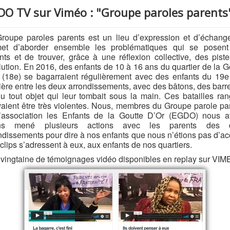
DO TV sur Viméo : "Groupe paroles parents
roupe paroles parents est un lieu d’expression et d’échang
met d’aborder ensemble les problématiques qui se posent
nts et de trouver, grâce à une réflexion collective, des pist
lution. En 2016, des enfants de 10 à 16 ans du quartier de la G
 (18e) se bagarraient régulièrement avec des enfants du 19e
tière entre les deux arrondissements, avec des bâtons, des barr
ou tout objet qui leur tombait sous la main. Ces batailles ra
aient être très violentes. Nous, membres du Groupe parole pa
’association les Enfants de la Goutte D’Or (EGDO) nous 
ns mené plusieurs actions avec les parents des 
ndissements pour dire à nos enfants que nous n’étions pas d’ac
clips s’adressent à eux, aux enfants de nos quartiers.
vingtaine de témoignages vidéo disponibles en replay sur VI