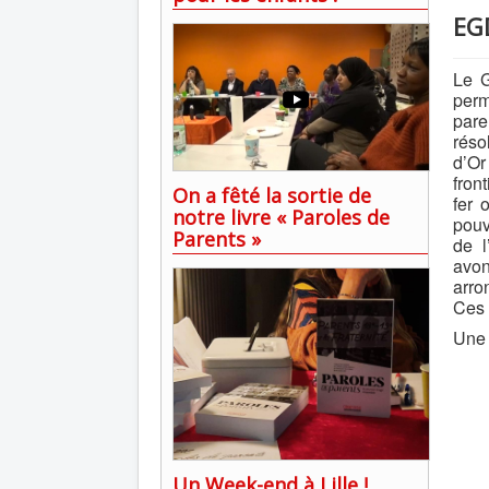
EG
Le G
per
pare
réso
d’Or
fron
On a fêté la sortie de
fer 
notre livre « Paroles de
pouv
Parents »
de l
avo
arro
Ces 
Une 
Un Week-end à Lille !