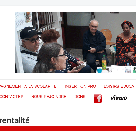
AGNEMENT A LA SCOLARITE
INSERTION PRO
LOISIRS EDUCAT
CONTACTER
NOUS REJOINDRE
DONS
rentalité