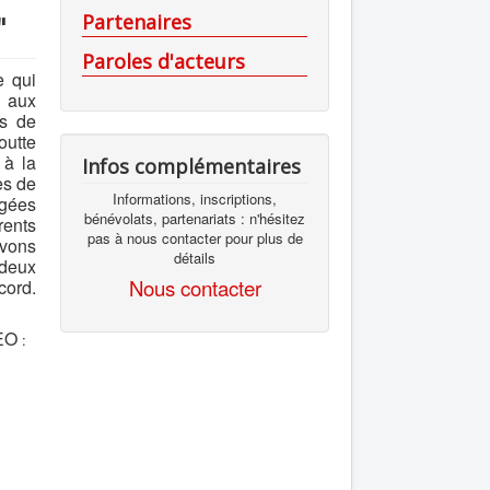
Partenaires
"
Paroles d'acteurs
e qui
 aux
es de
outte
 à la
Infos complémentaires
es de
Informations, inscriptions,
ngées
bénévolats, partenariats : n'hésitez
rents
pas à nous contacter pour plus de
avons
détails
deux
Nous contacter
cord.
MEO
: