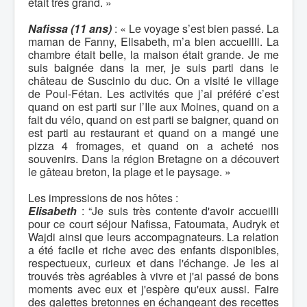
était très grand. »
Nafissa (11 ans)
: « Le voyage s’est bien passé. La
maman de Fanny, Elisabeth, m’a bien accueilli. La
chambre était belle, la maison était grande. Je me
suis baignée dans la mer, je suis parti dans le
château de Suscinio du duc. On a visité le village
de Poul-Fétan. Les activités que j’ai préféré c’est
quand on est parti sur l’Ile aux Moines, quand on a
fait du vélo, quand on est parti se baigner, quand on
est parti au restaurant et quand on a mangé une
pizza 4 fromages, et quand on a acheté nos
souvenirs. Dans la région Bretagne on a découvert
le gâteau breton, la plage et le paysage. »
Les impressions de nos hôtes :
Elisabeth
: “Je suis très contente d'avoir accueilli
pour ce court séjour Nafissa, Fatoumata, Audryk et
Wajdi ainsi que leurs accompagnateurs. La relation
a été facile et riche avec des enfants disponibles,
respectueux, curieux et dans l'échange. Je les ai
trouvés très agréables à vivre et j'ai passé de bons
moments avec eux et j'espère qu'eux aussi. Faire
des galettes bretonnes en échangeant des recettes