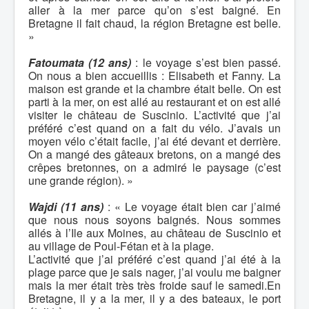
aller à la mer parce qu’on s’est baigné. En
Bretagne il fait chaud, la région Bretagne est belle.
»
Fatoumata (12 ans)
: le voyage s’est bien passé.
On nous a bien accueillis : Elisabeth et Fanny. La
maison est grande et la chambre était belle. On est
parti à la mer, on est allé au restaurant et on est allé
visiter le château de Suscinio. L’activité que j’ai
préféré c’est quand on a fait du vélo. J’avais un
moyen vélo c’était facile, j’ai été devant et derrière.
On a mangé des gâteaux bretons, on a mangé des
crêpes bretonnes, on a admiré le paysage (c’est
une grande région). »
Wajdi (11 ans)
: « Le voyage était bien car j’aimé
que nous nous soyons baignés. Nous sommes
allés à l’Ile aux Moines, au château de Suscinio et
au village de Poul-Fétan et à la plage.
L’activité que j’ai préféré c’est quand j’ai été à la
plage parce que je sais nager, j’ai voulu me baigner
mais la mer était très très froide sauf le samedi.En
Bretagne, il y a la mer, il y a des bateaux, le port