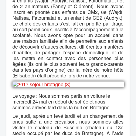
4 enfants (Wajdi, Audryk, Nafissa, Fatoumata…) et
de 2 animateurs (Fanny et Clément). Nous avons
inscrit en priorité des enfants de CM2, 6e (Wajdi,
Nafissa, Fatoumata) et un enfant de CE2 (Audryk).
Le choix des enfants s’est fait en priorité par tirage
au sort parmi ceux inscrits à l'accompagnement à la
scolarité. Nous avons opté pour un accueil dans
une maison familiale afin de permettre aux enfants
de découvrir d’autres cultures, différentes manières
d’habiter, de partager l’espace domestique, et de
les mettre en contact avec des personnes plus
âgées (ils ont le plus souvent leurs grands-parents
dans les pays d’origine) car la mère de notre hôte
(Elisabeth) était présente lors de notre venue.
Le voyage : Nous sommes partis en voiture le
mercredi 24 mai en début de soirée et nous
sommes arrivés tard dans la nuit en Bretagne.
Le jeudi, après un levé tardif et un changement de
pneu suite à une crevaison, nous sommes allés
visiter le château de Suscinio (château du 13e
siècle occupé par les ducs de Bretagne). A l’aide