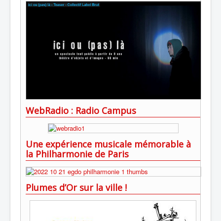
WebRadio : Radio Campus
Une expérience musicale mémorable à
la Philharmonie de Paris
Plumes d’Or sur la ville !